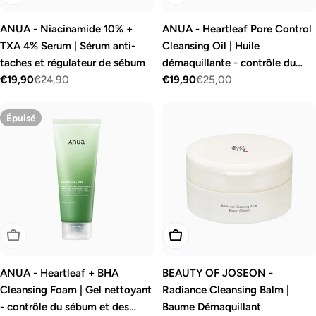
ANUA - Niacinamide 10% +
ANUA - Heartleaf Pore Control
TXA 4% Serum | Sérum anti-
Cleansing Oil | Huile
taches et régulateur de sébum
démaquillante - contrôle du
€19,90
€24,90
sébum et des pores
€19,90
€25,00
Prix
Prix
Prix
Prix
de
régulier
de
régulier
Épuisé
vente
vente
Épuisé
Ajouter Au Panier
ANUA - Heartleaf + BHA
BEAUTY OF JOSEON -
Cleansing Foam | Gel nettoyant
Radiance Cleansing Balm |
- contrôle du sébum et des
Baume Démaquillant