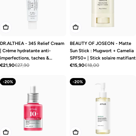
o
n
:
Ajouter Au Panier
Ajouter Au Panier
DR.ALTHEA - 345 Relief Cream
BEAUTY OF JOSEON - Matte
| Crème hydratante anti-
Sun Stick : Mugwort + Camelia
imperfections, taches &
SPF50+ | Stick solaire matifiant
cicatrices
€21,90
€27,90
€15,90
€18,00
Prix
Prix
Prix
Prix
de
régulier
de
régulier
-20%
-20%
vente
vente
Ajouter Au Panier
Ajouter Au Panier