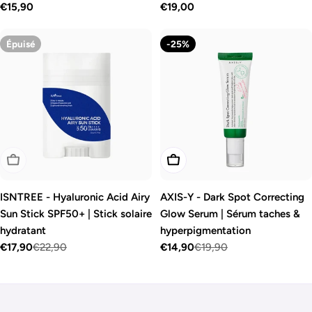
Prix
€15,90
Prix
€19,00
pores
régulier
régulier
Épuisé
-25%
Épuisé
Ajouter Au Panier
ISNTREE - Hyaluronic Acid Airy
AXIS-Y - Dark Spot Correcting
Sun Stick SPF50+ | Stick solaire
Glow Serum | Sérum taches &
hydratant
hyperpigmentation
€17,90
€22,90
€14,90
€19,90
Prix
Prix
Prix
Prix
de
régulier
de
régulier
vente
vente