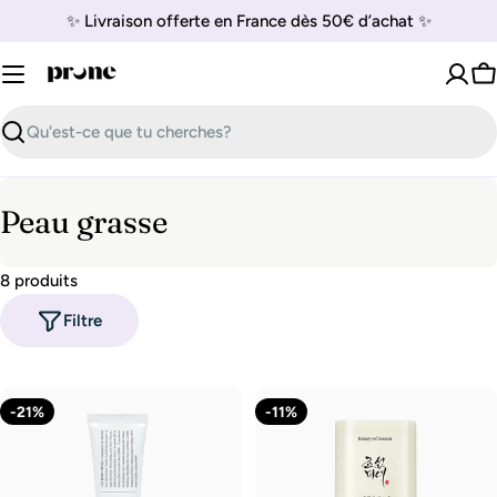
Passer
✨ Livraison offerte en France dès 50€ d’achat ✨
au
contenu
P
Recherche
C
Peau grasse
o
8 produits
l
Filtre
l
e
c
-21%
-11%
t
i