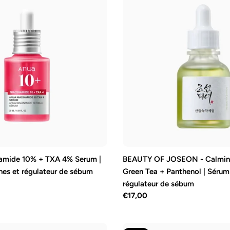
amide 10% + TXA 4% Serum |
BEAUTY OF JOSEON - Calming
hes et régulateur de sébum
Green Tea + Panthenol | Sérum
régulateur de sébum
Prix
€17,00
régulier