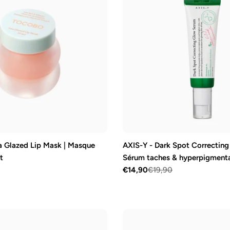
 Glazed Lip Mask | Masque
AXIS-Y - Dark Spot Correcting
t
Sérum taches & hyperpigment
€14,90
€19,90
Prix
Prix
de
régulier
vente