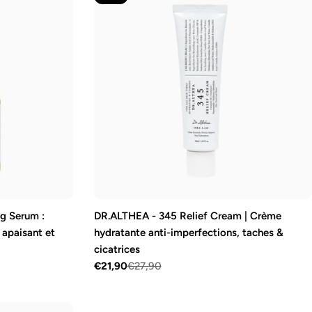
 Serum :
DR.ALTHEA - 345 Relief Cream | Crème
 apaisant et
hydratante anti-imperfections, taches &
cicatrices
€21,90
€27,90
Prix
Prix
de
régulier