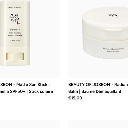
EON - Matte Sun Stick :
BEAUTY OF JOSEON - Radianc
lia SPF50+ | Stick solaire
Balm | Baume Démaquillant
Prix
€19,00
régulier