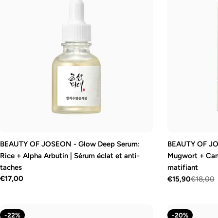
BEAUTY OF JOSEON - Glow Deep Serum:
BEAUTY OF JOS
Rice + Alpha Arbutin | Sérum éclat et anti-
Mugwort + Came
taches
matifiant
Prix
€17,00
€15,90
€18,00
Prix
Prix
régulier
de
régulier
vente
-22%
-20%