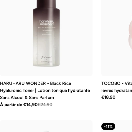
c
t
i
o
n
:
HARUHARU WONDER - Black Rice
TOCOBO - Vita
Hyaluronic Toner | Lotion tonique hydratante
lèvres hydratan
Prix
€18,90
Sans Alcool & Sans Parfum
À partir de €14,90
€24,90
Prix
Prix
régulier
de
régulier
vente
-11%