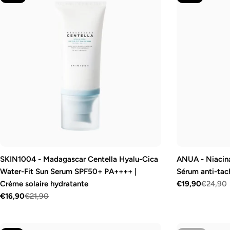
SKIN1004 - Madagascar Centella Hyalu-Cica
ANUA - Niacin
Water-Fit Sun Serum SPF50+ PA++++ |
Sérum anti-tac
Crème solaire hydratante
€19,90
€24,90
Prix
Prix
€16,90
€21,90
Prix
Prix
de
régulier
vente
de
régulier