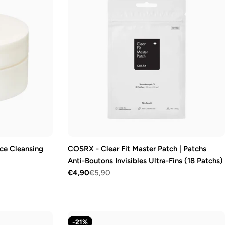
e Cleansing
COSRX - Clear Fit Master Patch | Patchs
Anti-Boutons Invisibles Ultra-Fins (18 Patchs)
€4,90
€5,90
Prix
Prix
de
régulier
vente
-21%