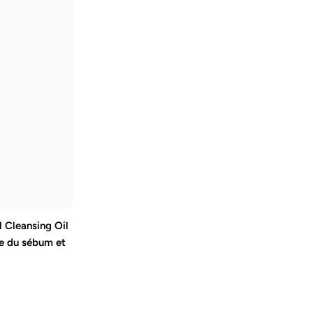
vente
 Cleansing Oil
le du sébum et