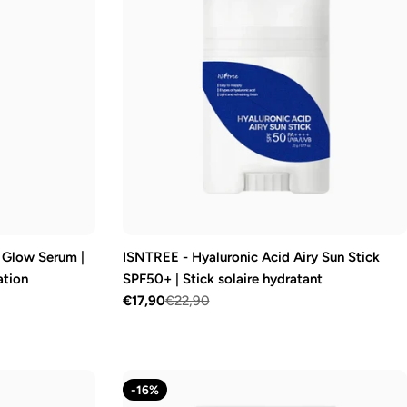
 Glow Serum |
ISNTREE - Hyaluronic Acid Airy Sun Stick
ation
SPF50+ | Stick solaire hydratant
€17,90
€22,90
Prix
Prix
de
régulier
vente
-16%