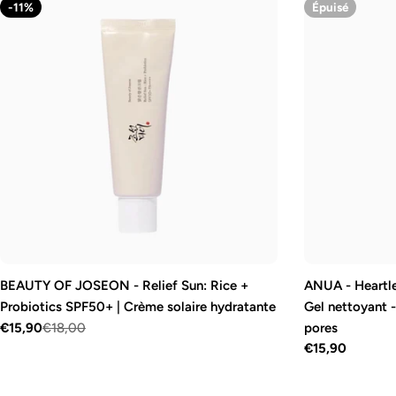
vente
-11%
Épuisé
BEAUTY OF JOSEON - Relief Sun: Rice +
ANUA - Heartle
Probiotics SPF50+ | Crème solaire hydratante
Gel nettoyant 
€15,90
€18,00
pores
Prix
Prix
Prix
€15,90
de
régulier
régulier
vente