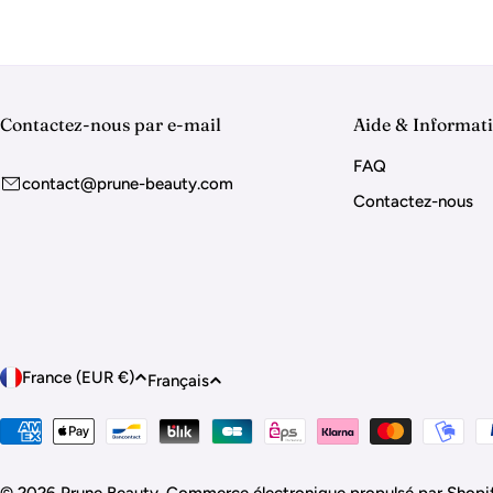
Contactez-nous par e-mail
Aide & Informat
FAQ
contact@prune-beauty.com
Contactez-nous
P
L
France (EUR €)
Français
a
a
Modes
de
y
n
paiement