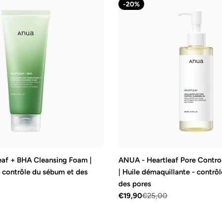
-20%
af + BHA Cleansing Foam |
ANUA - Heartleaf Pore Control
- contrôle du sébum et des
| Huile démaquillante - contrô
des pores
€19,90
€25,00
Prix
Prix
de
régulier