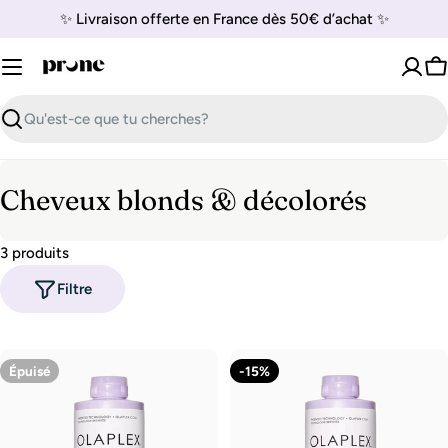
Passer
✨ Livraison offerte en France dès 50€ d’achat ✨
au
contenu
P
Recherche
C
Cheveux blonds & décolorés
o
3 produits
l
Filtre
l
e
c
Épuisé
-15%
t
i