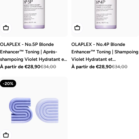
o
n
:
Choisissez Les Options
Choisissez Les Options
OLAPLEX - No.5P Blonde
OLAPLEX - No.4P Blonde
Enhancer™ Toning | Après-
Enhancer™ Toning | Shampoing
shampoing Violet Hydratant et
Violet Hydratant et
Déjaunissant
À partir de €28,90
€34,00
Déjaunissant
À partir de €28,90
€34,00
Prix
Prix
Prix
Prix
de
régulier
de
régulier
-20%
vente
vente
Ajouter Au Panier