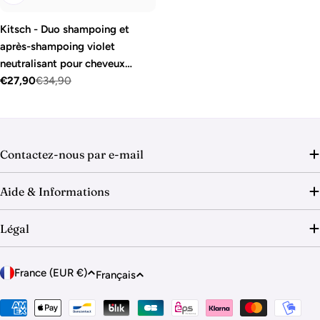
Kitsch - Duo shampoing et
après-shampoing violet
neutralisant pour cheveux
blonds ou décolorés
€27,90
€34,90
Prix
Prix
de
régulier
vente
Contactez-nous par e-mail
Aide & Informations
Légal
P
L
France (EUR €)
Français
a
a
y
Modes
n