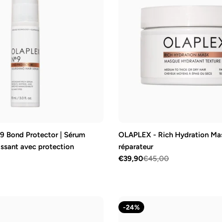
 Bond Protector | Sérum
OLAPLEX - Rich Hydration Ma
rissant avec protection
réparateur
€39,90
€45,00
Prix
Prix
de
régulier
vente
-24%