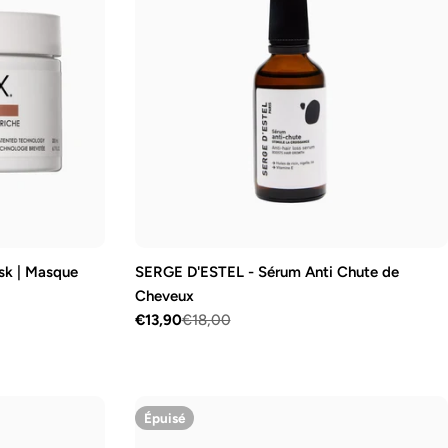
sk | Masque
SERGE D'ESTEL - Sérum Anti Chute de
Cheveux
€13,90
€18,00
Prix
Prix
de
régulier
vente
Épuisé