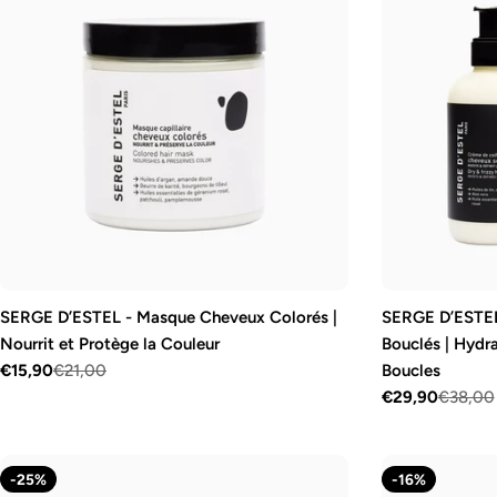
SERGE D’ESTEL - Masque Cheveux Colorés |
SERGE D’ESTEL
Nourrit et Protège la Couleur
Bouclés | Hydra
€15,90
€21,00
Boucles
Prix
Prix
€29,90
€38,00
Prix
Prix
de
régulier
vente
de
régulier
vente
-25%
-16%