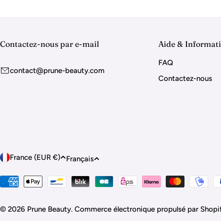
Contactez-nous par e-mail
Aide & Informat
FAQ
contact@prune-beauty.com
Contactez-nous
P
L
France (EUR €)
Français
a
a
Modes
de
y
n
paiement
© 2026
Prune Beauty
.
Commerce électronique propulsé par Shopi