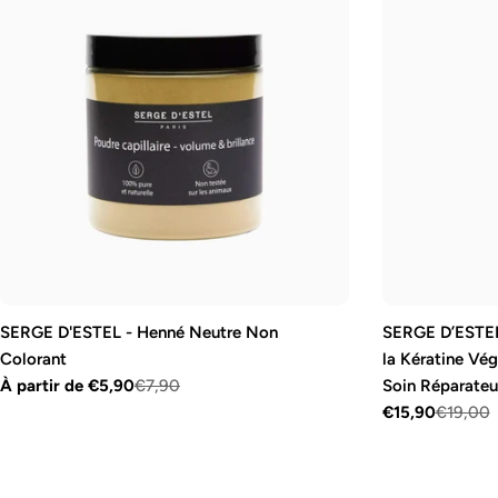
SERGE D'ESTEL - Henné Neutre Non
SERGE D’ESTEL
Colorant
la Kératine Vég
À partir de €5,90
€7,90
Soin Réparate
Prix
Prix
€15,90
€19,00
Prix
Prix
de
régulier
vente
de
régulier
vente