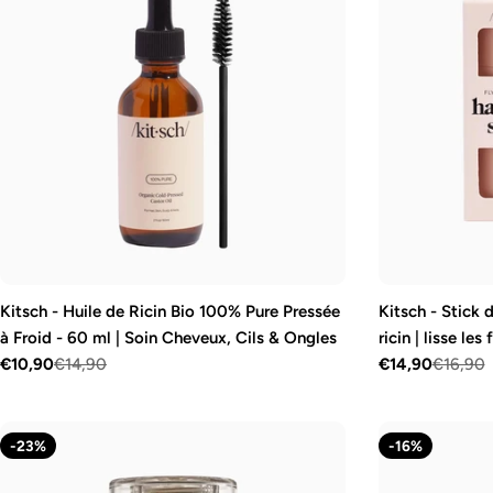
c
t
i
o
n
:
Kitsch - Huile de Ricin Bio 100% Pure Pressée
Kitsch - Stick d
à Froid - 60 ml | Soin Cheveux, Cils & Ongles
ricin | lisse les
€10,90
€14,90
€14,90
€16,90
Prix
Prix
Prix
Prix
de
régulier
de
régulier
vente
vente
-23%
-16%