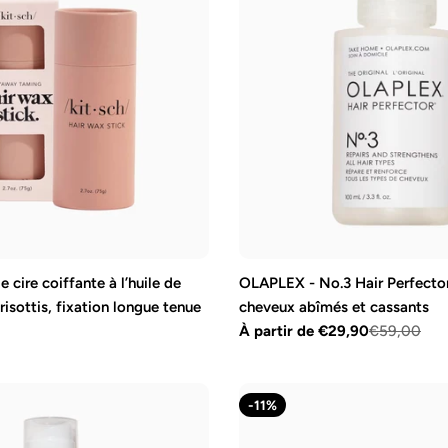
e cire coiffante à l’huile de
OLAPLEX - No.3 Hair Perfecto
 frisottis, fixation longue tenue
cheveux abîmés et cassants
À partir de €29,90
€59,00
Prix
Prix
de
régulier
vente
-11%