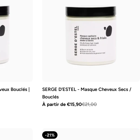
eux Bouclés |
SERGE D'ESTEL - Masque Cheveux Secs /
Bouclés
À partir de €15,90
€21,00
Prix
Prix
de
régulier
vente
-21%