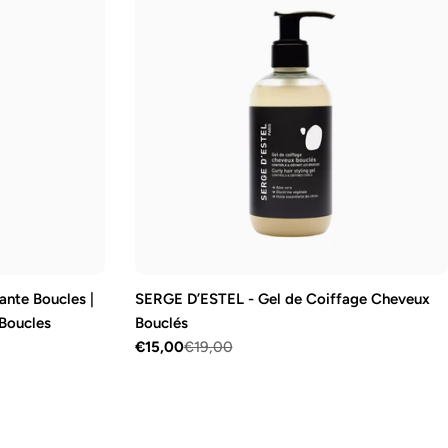
nte Boucles |
SERGE D’ESTEL - Gel de Coiffage Cheveux
 Boucles
Bouclés
€15,00
€19,00
Prix
Prix
de
régulier
vente