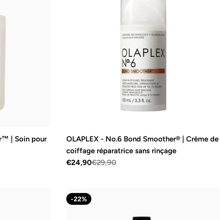
r™ | Soin pour
OLAPLEX - No.6 Bond Smoother® | Crème de
coiffage réparatrice sans rinçage
€24,90
€29,90
Prix
Prix
de
régulier
vente
-22%