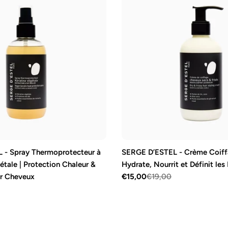
 - Spray Thermoprotecteur à
SERGE D’ESTEL - Crème Coiffa
étale | Protection Chaleur &
Hydrate, Nourrit et Définit les
ur Cheveux
€15,00
€19,00
Prix
Prix
de
régulier
vente