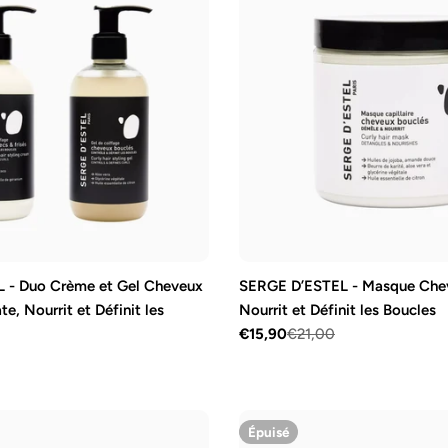
 - Duo Crème et Gel Cheveux
SERGE D’ESTEL - Masque Chev
te, Nourrit et Définit les
Nourrit et Définit les Boucles
€15,90
€21,00
Prix
Prix
de
régulier
vente
Épuisé