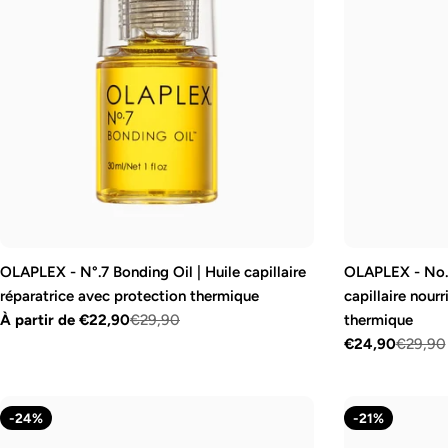
OLAPLEX - N°.7 Bonding Oil | Huile capillaire
OLAPLEX - No.9
réparatrice avec protection thermique
capillaire nour
À partir de €22,90
€29,90
thermique
Prix
Prix
€24,90
€29,90
Prix
Prix
de
régulier
vente
de
régulier
vente
-24%
-21%