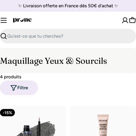
Passer
✨ Livraison offerte en France dès 50€ d’achat ✨
au
contenu
P
Recherche
C
Maquillage Yeux & Sourcils
o
4 produits
l
Filtre
l
e
c
-15%
t
i