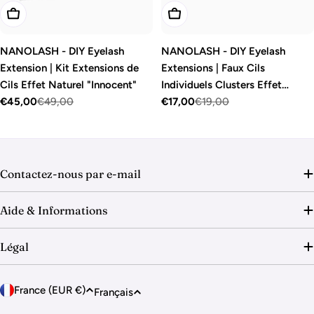
Ajouter Au Panier
Ajouter Au Panier
NANOLASH - DIY Eyelash
NANOLASH - DIY Eyelash
Extension | Kit Extensions de
Extensions | Faux Cils
Cils Effet Naturel "Innocent"
Individuels Clusters Effet
€45,00
€49,00
Naturel "Innocent"
€17,00
€19,00
Prix
Prix
Prix
Prix
de
régulier
de
régulier
vente
vente
Contactez-nous par e-mail
Aide & Informations
Légal
P
L
France (EUR €)
Français
a
a