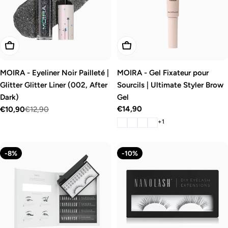
o
n
:
Ajouter Au Panier
Choisissez Les Options
MOIRA - Eyeliner Noir Pailleté |
MOIRA - Gel Fixateur pour
Glitter Glitter Liner (002, After
Sourcils | Ultimate Styler Brow
Dark)
Gel
Prix
€14,90
€10,90
€12,90
Prix
Prix
+1
régulier
de
régulier
vente
-8%
-10%