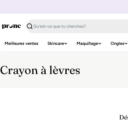
Passer
au
contenu
Recherche
Meilleures ventes
Skincare
Maquillage
Ongles
C
Crayon à lèvres
o
l
l
Dés
e