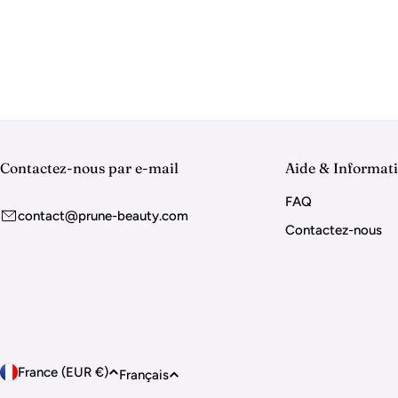
c
t
i
o
Contactez-nous par e-mail
Aide & Informat
n
FAQ
contact@prune-beauty.com
Contactez-nous
:
P
L
France (EUR €)
Français