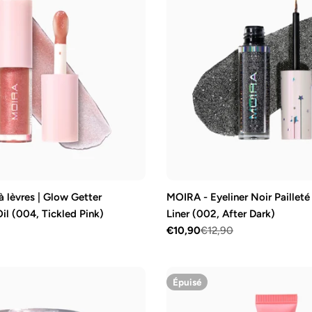
 lèvres | Glow Getter
MOIRA - Eyeliner Noir Pailleté |
il (004, Tickled Pink)
Liner (002, After Dark)
€10,90
€12,90
Prix
Prix
de
régulier
vente
Épuisé