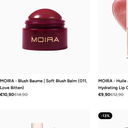
c
t
i
o
n
:
MOIRA - Blush Baume | Soft Blush Balm (011,
MOIRA - Huile à
Love Bitten)
Hydrating Lip O
€10,90
€14,90
€9,90
€12,90
Prix
Prix
Prix
Prix
de
régulier
de
régulier
vente
vente
-13%