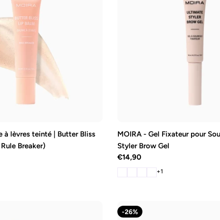
 lèvres teinté | Butter Bliss
MOIRA - Gel Fixateur pour Sour
 Rule Breaker)
Styler Brow Gel
Prix
€14,90
+1
régulier
-26%