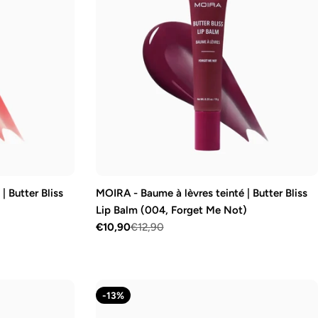
| Butter Bliss
MOIRA - Baume à lèvres teinté | Butter Bliss
Lip Balm (004, Forget Me Not)
€10,90
€12,90
Prix
Prix
de
régulier
vente
-13%