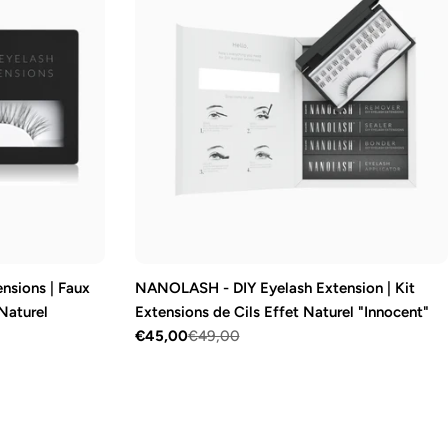
nsions | Faux
NANOLASH - DIY Eyelash Extension | Kit
 Naturel
Extensions de Cils Effet Naturel "Innocent"
€45,00
€49,00
Prix
Prix
de
régulier
vente