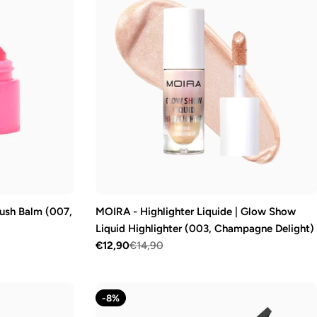
lush Balm (007,
MOIRA - Highlighter Liquide | Glow Show
Liquid Highlighter (003, Champagne Delight)
€12,90
€14,90
Prix
Prix
de
régulier
vente
-8%