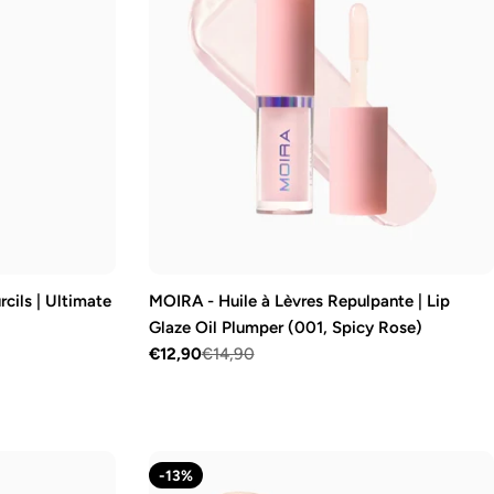
cils | Ultimate
MOIRA - Huile à Lèvres Repulpante | Lip
Glaze Oil Plumper (001, Spicy Rose)
€12,90
€14,90
Prix
Prix
de
régulier
vente
-13%