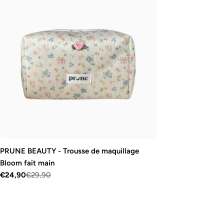
PRUNE BEAUTY - Trousse de maquillage
Bloom fait main
€24,90
€29,90
Prix
Prix
de
régulier
vente