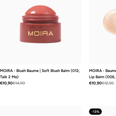
MOIRA - Blush Baume | Soft Blush Balm (012,
MOIRA - Baume à
Talk 2 Me)
Lip Balm (006,
€10,90
€14,90
€10,90
€12,90
Prix
Prix
Prix
Prix
de
régulier
de
régulier
vente
vente
-13%