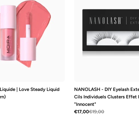
Liquide | Love Steady Liquid
NANOLASH - DIY Eyelash Exte
rn)
Cils Individuels Clusters Effet
"Innocent"
€17,00
€19,00
Prix
Prix
de
régulier
vente