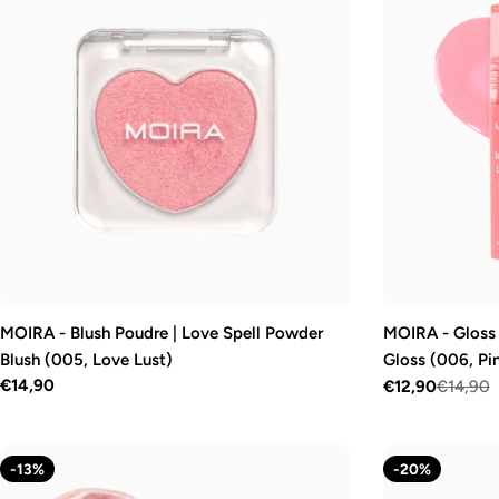
MOIRA - Blush Poudre | Love Spell Powder
MOIRA - Gloss 
Blush (005, Love Lust)
Gloss (006, Pi
Prix
€14,90
€12,90
€14,90
Prix
Prix
régulier
de
régulier
vente
-13%
-20%