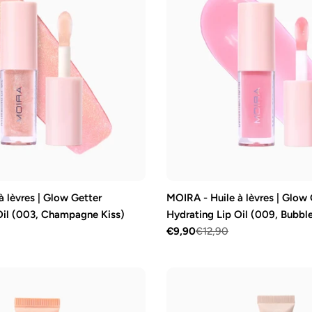
 lèvres | Glow Getter
MOIRA - Huile à lèvres | Glow 
Oil (003, Champagne Kiss)
Hydrating Lip Oil (009, Bubble
€9,90
€12,90
Prix
Prix
de
régulier
vente