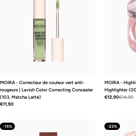
MOIRA - Correcteur de couleur vert anti-
MOIRA - Highli
rougeurs | Lavish Color Correcting Concealer
Highlighter (0
(103, Matcha Latte)
€12,90
€14,90
Prix
Prix
Prix
€11,90
de
régulier
régulier
vente
-15%
-23%