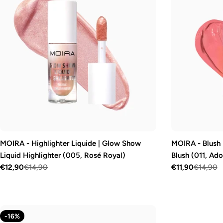
MOIRA - Highlighter Liquide | Glow Show
MOIRA - Blush 
Liquid Highlighter (005, Rosé Royal)
Blush (011, Ado
€12,90
€14,90
€11,90
€14,90
Prix
Prix
Prix
Prix
de
régulier
de
régulier
vente
vente
-16%