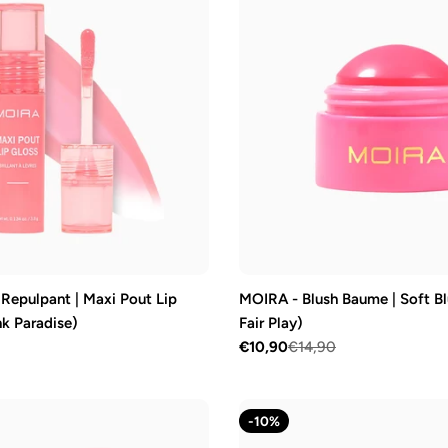
Repulpant | Maxi Pout Lip
MOIRA - Blush Baume | Soft B
nk Paradise)
Fair Play)
€10,90
€14,90
Prix
Prix
de
régulier
vente
-10%