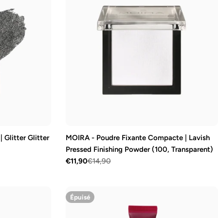
 Glitter Glitter
MOIRA - Poudre Fixante Compacte | Lavish
Pressed Finishing Powder (100, Transparent)
€11,90
€14,90
Prix
Prix
de
régulier
vente
Épuisé