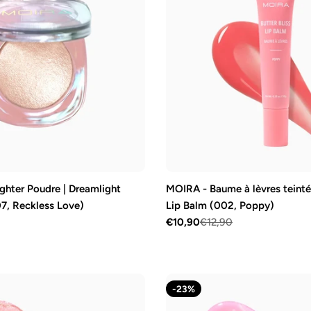
ghter Poudre | Dreamlight
MOIRA - Baume à lèvres teinté 
07, Reckless Love)
Lip Balm (002, Poppy)
€10,90
€12,90
Prix
Prix
de
régulier
vente
-23%