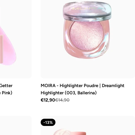
Getter
MOIRA - Highlighter Poudre | Dreamlight
 Pink)
Highlighter (003, Ballerina)
€12,90
€14,90
Prix
Prix
de
régulier
vente
-13%