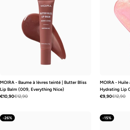
MOIRA - Baume à lèvres teinté | Butter Bliss
MOIRA - Huile à
Lip Balm (009, Everything Nice)
Hydrating Lip 
€10,90
€12,90
€9,90
€12,90
Prix
Prix
Prix
Prix
de
régulier
de
régulier
vente
vente
-26%
-15%