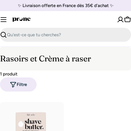
Passer
✨ Livraison offerte en France dès 35€ d’achat ✨
au
contenu
P
Recherche
C
Rasoirs et Crème à raser
o
1 produit
l
Filtre
l
e
c
t
i