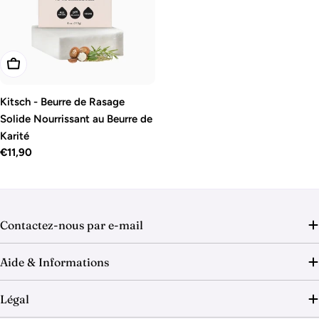
o
n
:
Ajouter Au Panier
Kitsch - Beurre de Rasage
Solide Nourrissant au Beurre de
Karité
Prix
€11,90
régulier
Contactez-nous par e-mail
Aide & Informations
Légal