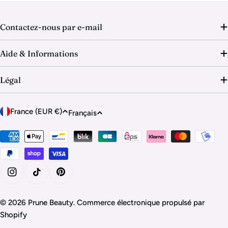
o
n
Contactez-nous par e-mail
:
Aide & Informations
Légal
P
L
France (EUR €)
Français
a
a
y
Modes
n
de
s
g
paiement
/
u
r
e
Instagram
Tik Tok
Pinterest
é
g
© 2026
Prune Beauty
.
Commerce électronique propulsé par
i
Shopify