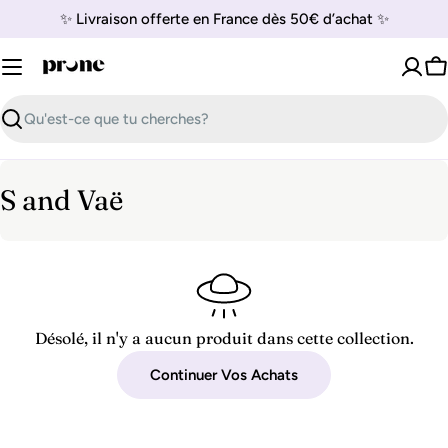
Passer
✨ Livraison offerte en France dès 50€ d’achat ✨
au
contenu
P
Recherche
C
S and Vaë
o
l
l
e
Désolé, il n'y a aucun produit dans cette collection.
c
Continuer Vos Achats
t
i