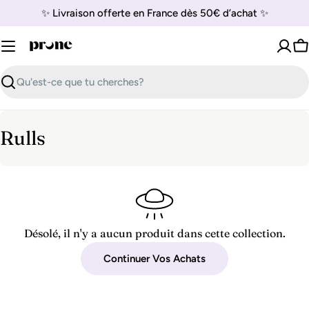
Passer
✨ Livraison offerte en France dès 50€ d’achat ✨
au
contenu
P
Recherche
C
Rulls
o
l
l
e
Désolé, il n'y a aucun produit dans cette collection.
c
Continuer Vos Achats
t
i