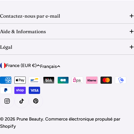
o
n
Contactez-nous par e-mail
:
Aide & Informations
Légal
P
L
France (EUR €)
Français
a
a
y
Modes
n
de
s
g
paiement
/
u
r
e
Instagram
Tik Tok
Pinterest
é
g
© 2026
Prune Beauty
.
Commerce électronique propulsé par
i
Shopify