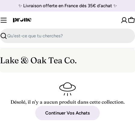
Passer
✨ Livraison offerte en France dès 35€ d’achat ✨
au
contenu
P
Recherche
C
Lake & Oak Tea Co.
o
l
l
e
Désolé, il n'y a aucun produit dans cette collection.
c
Continuer Vos Achats
t
i