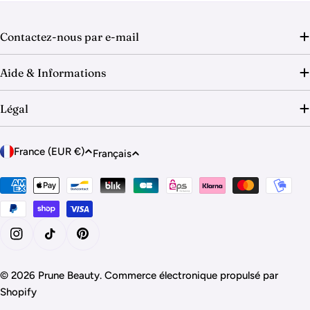
o
n
Contactez-nous par e-mail
:
Aide & Informations
Légal
P
L
France (EUR €)
Français
a
a
y
Modes
n
de
s
g
paiement
/
u
r
e
Instagram
Tik Tok
Pinterest
é
g
© 2026
Prune Beauty
.
Commerce électronique propulsé par
i
Shopify