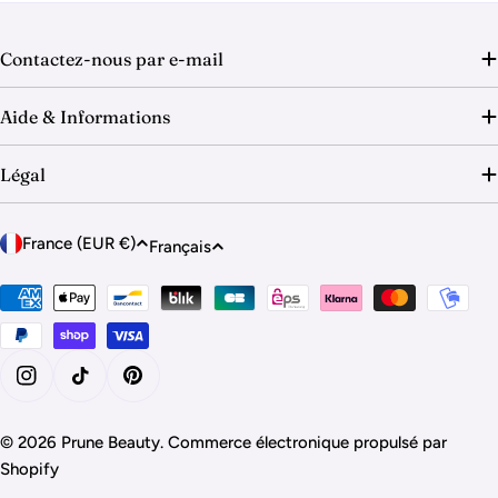
o
n
Contactez-nous par e-mail
:
Aide & Informations
Légal
P
L
France (EUR €)
Français
a
a
y
Modes
n
de
s
g
paiement
/
u
r
e
Instagram
Tik Tok
Pinterest
é
g
© 2026
Prune Beauty
.
Commerce électronique propulsé par
i
Shopify