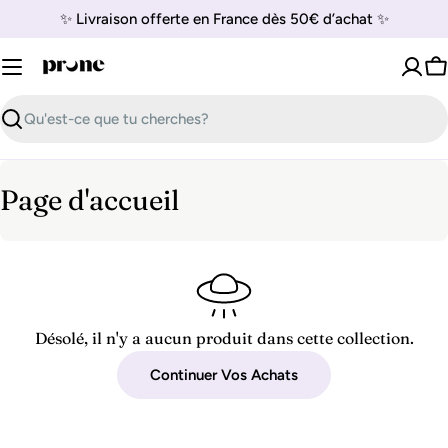
Passer
✨ Livraison offerte en France dès 50€ d’achat ✨
au
contenu
P
Recherche
C
Page d'accueil
o
l
l
e
Désolé, il n'y a aucun produit dans cette collection.
c
Continuer Vos Achats
t
i