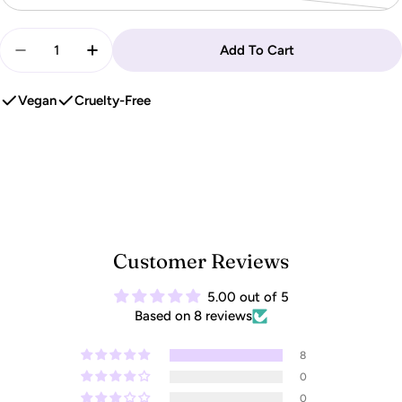
sold
Quantity
out
Add To Cart
Decrease Quantity For OLAPLEX - Nº.5 Bond Mainte
Increase Quantity For OLAPLEX - Nº.5 Bon
or
unavailable
Vegan
Cruelty-Free
Customer Reviews
5.00 out of 5
Based on 8 reviews
8
0
0