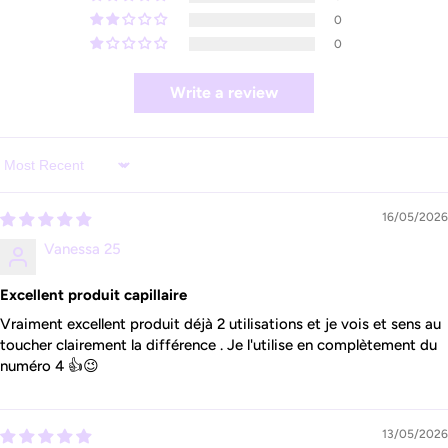
0
0
Write a review
Sort by
16/05/2026
Vanessa 25
Excellent produit capillaire
Vraiment excellent produit déjà 2 utilisations et je vois et sens au
toucher clairement la différence . Je l'utilise en complètement du
numéro 4 👍😉
13/05/2026