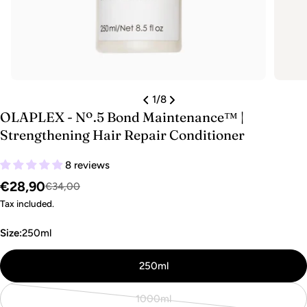
1
/
8
OLAPLEX - Nº.5 Bond Maintenance™ |
Strengthening Hair Repair Conditioner
8 reviews
€28,90
Sale
Regular
€34,00
price
price
Tax included.
Size:
250ml
250ml
1000ml
Variant