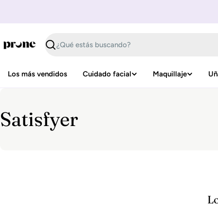
Saltar
al
contenido
Buscar
Los más vendidos
Cuidado facial
Maquillaje
Uñ
R
Satisfyer
e
c
o
Lo
p