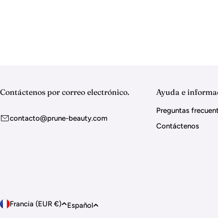
i
l
a
c
Contáctenos por correo electrónico.
Ayuda e informa
i
Preguntas frecuen
contacto@prune-beauty.com
Contáctenos
ó
n
:
P
I
Francia (EUR €)
Español