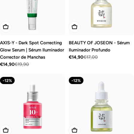
c
i
ó
Añadir A La Cesta
Añadir A La Cesta
n
:
AXIS-Y - Dark Spot Correcting
BEAUTY OF JOSEON - Sérum
Glow Serum | Sérum Iluminador
Iluminador Profundo
Corrector de Manchas
€14,90
€17,00
Precio
Precio
€14,90
€19,90
de
habitual
Precio
Precio
venta
de
habitual
venta
-12%
-12%
Añadir A La Cesta
Añadir A La Cesta