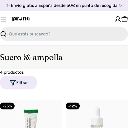
Saltar
✨ Envío gratis a España desde 50€ en punto de recogida ✨
al
contenido
C
Buscar
R
Suero & ampolla
e
4 productos
c
Filtrar
o
p
i
-25%
-12%
l
a