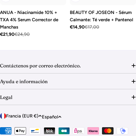
ANUA - Niacinamide 10% +
BEAUTY OF JOSEON - Sérum
TXA 4% Serum Corrector de
Calmante: Té verde + Pantenol
Manchas
€14,90
€17,00
Precio
Precio
€21,90
€24,90
de
habitual
Precio
Precio
venta
de
habitual
venta
Contáctenos por correo electrónico.
Ayuda e información
Legal
P
I
Francia (EUR €)
Español
a
d
í
Métodos
i