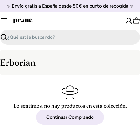
Saltar
✨ Envío gratis a España desde 50€ en punto de recogida ✨
al
contenido
C
Buscar
R
Erborian
e
c
o
p
Lo sentimos, no hay productos en esta colección.
i
Continuar Comprando
l
a