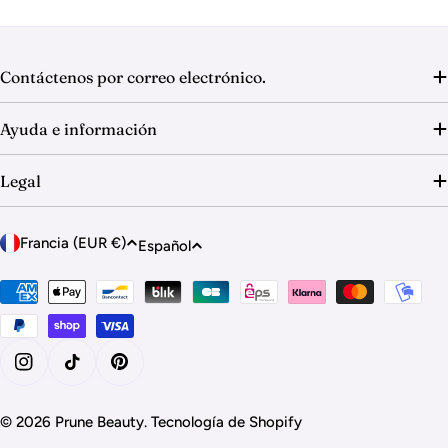
c
i
ó
Contáctenos por correo electrónico.
n
Ayuda e información
:
Legal
P
I
Francia (EUR €)
Español
a
d
í
Métodos
i
de
s
o
pago
/
m
r
a
Instagram
Tiktok
Pinterest
e
g
© 2026
Prune Beauty
.
Tecnología de Shopify