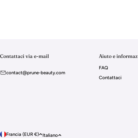
z
i
o
n
Contattaci via e-mail
Aiuto e informaz
e
FAQ
contact@prune-beauty.com
Contattaci
:
P
L
Francia (EUR €)
Italiano