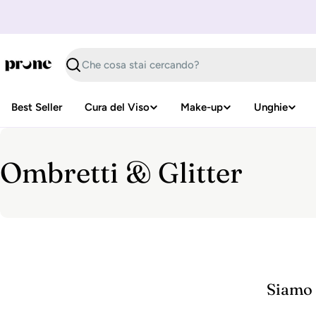
Vai
al
contenuto
Cerca
Best Seller
Cura del Viso
Make-up
Unghie
C
Ombretti & Glitter
o
l
l
Siamo s
e