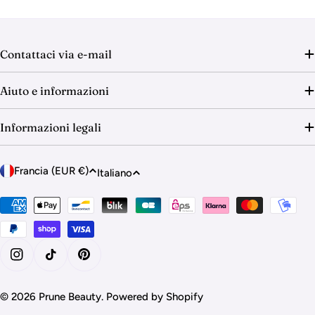
n
e
:
Contattaci via e-mail
Aiuto e informazioni
Informazioni legali
P
L
Francia (EUR €)
Italiano
a
i
e
Metodi
n
di
s
g
pagamento
e
u
/
a
Instagram
TikTok
Pinterest
A
r
© 2026
Prune Beauty
.
Powered by Shopify