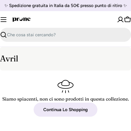
Vai
✨ Spedizione gratuita in Italia da 50€ presso punto di ritiro ✨
al
contenuto
Ca
Cerca
C
Avril
o
l
l
e
Siamo spiacenti, non ci sono prodotti in questa collezione.
z
Continua Lo Shopping
i
o