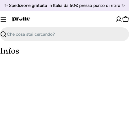
Vai
✨ Spedizione gratuita in Italia da 50€ presso punto di ritiro ✨
al
contenuto
Ca
Cerca
Infos