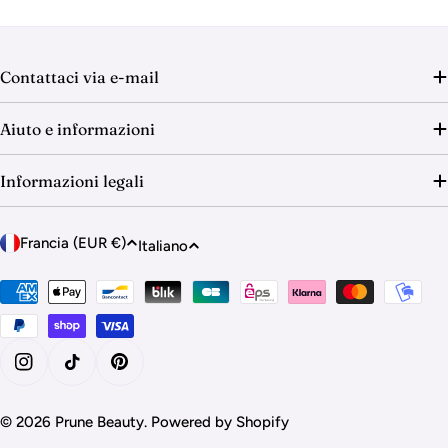
Contattaci via e-mail
Aiuto e informazioni
Informazioni legali
P
L
Francia (EUR €)
Italiano
a
i
e
Metodi
n
di
s
g
pagamento
e
u
/
a
Instagram
TikTok
Pinterest
A
r
© 2026
Prune Beauty
.
Powered by Shopify